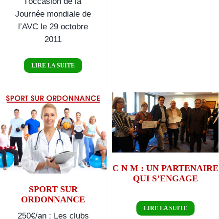
l'occasion de la
Journée mondiale de
l’AVC le 29 octobre
2011
LIRE LA SUITE
C N M : un
partenaire
Sport sur
qui s’engage
Ordonnance
C N M : UN PARTENAIRE
QUI S’ENGAGE
SPORT SUR
ORDONNANCE
LIRE LA SUITE
250€/an : Les clubs