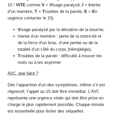
15 !
VITE
comme
V
=
V
isage paralysé,
I
=
I
nertie
d’un membre,
T
=
T
roubles de la parole,
E
=
E
n
urgence contacter le 15)
V
isage paralysé par la déviation de la bouche,
Inertie d’un membre : perte de la motricité et
de la force d’un bras, d’une jambe ou de la
totalité d’un côté du corps (hémiplégie),
T
roubles de la parole : difficulté à trouver les
mots ou à les exprimer
AVC, que faire ?
Dès l’apparition d’un des symptômes, même s’il est
régressif, l’appel au 15 doit être immédiat. L’AVC
représente une urgence vitale qui doit être prise en
charge le plus rapidement possible. Chaque minute
est essentielle pour éviter des séquelles