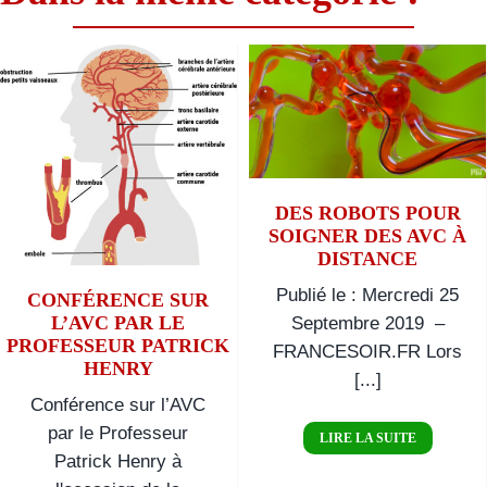
Des robots
Conférence
pour soigner
sur l’AVC
des AVC à
par le
distance
Professeur
Patrick
DES ROBOTS POUR
SOIGNER DES AVC À
Henry
DISTANCE
Publié le : Mercredi 25
CONFÉRENCE SUR
L’AVC PAR LE
Septembre 2019 –
PROFESSEUR PATRICK
FRANCESOIR.FR Lors
HENRY
[...]
Conférence sur l’AVC
par le Professeur
LIRE LA SUITE
Patrick Henry à