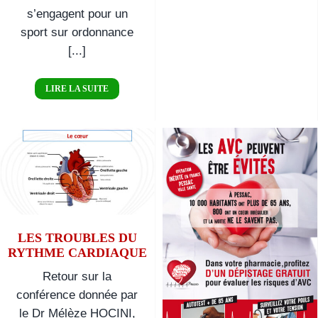
s’engagent pour un
sport sur ordonnance
[...]
LIRE LA SUITE
Les troubles
du rythme
cardiaque
Les
Arythmies
LES TROUBLES DU
RYTHME CARDIAQUE
Cardiaques
Retour sur la
conférence donnée par
le Dr Mélèze HOCINI,