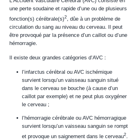
L’Accident Vasculaire Cérébral (AVC) consiste en
Adhérer À L’Amoc
une perte soudaine et rapide d’une ou de plusieurs
2
fonction(s) cérébrale(s)
, dûe à un problème de
Faire Un Don
circulation du sang au niveau du cerveau. Il peut
être provoqué par la présence d’un caillot ou d’une
Nous Contacter
hémorragie.
Il existe deux grandes catégories d’AVC :
l’infarctus cérébral ou AVC ischémique
survient lorsqu’un vaisseau sanguin situé
dans le cerveau se bouche (à cause d’un
caillot par exemple) et ne peut plus oxygéner
le cerveau ;
l’hémorragie cérébrale ou AVC hémorragique
survient lorsqu’un vaisseau sanguin se rompt
2
et provoque un saignement dans le cerveau
.